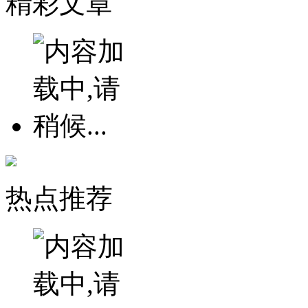
精彩文章
纪念伟大领袖毛
热点推荐
柳树皮与阿司匹林
满乡灵药——青