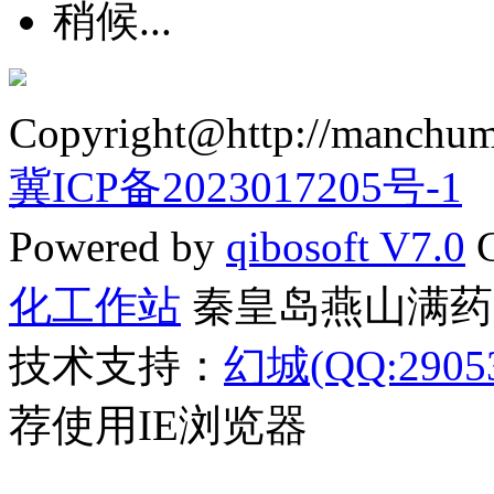
Copyright@http://manchumed
燕山八味—书法
冀ICP备2023017205号-1
Powered by
qibosoft V7.0
C
化工作站
秦皇岛燕山满药
书法名家郭玉来
技术支持：
幻城(QQ:29053
荐使用IE浏览器
“满乡灵药，燕