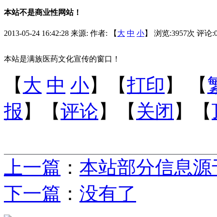
本站不是商业性网站！
2013-05-24 16:42:28
来源:
作者: 【
大
中
小
】 浏览:
3957
次 评论:
本站是满族医药文化宣传的窗口！
【
大
中
小
】【
打印
】
【
报
】【
评论
】【
关闭
】【
上一篇
：
本站部分信息源
下一篇
：
没有了